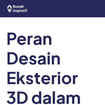
Skip
Post
to
navigation
content
Peran
Desain
Eksterior
3D dalam