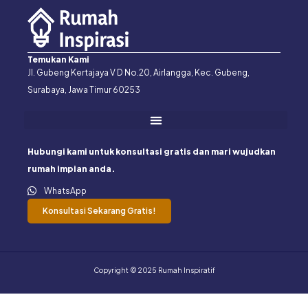
Temukan Kami
Jl. Gubeng Kertajaya V D No.20, Airlangga, Kec. Gubeng,
Surabaya, Jawa Timur 60253
Hubungi kami untuk konsultasi gratis dan mari wujudkan
rumah impian anda.
WhatsApp
Konsultasi Sekarang Gratis!
Copyright © 2025 Rumah Inspiratif