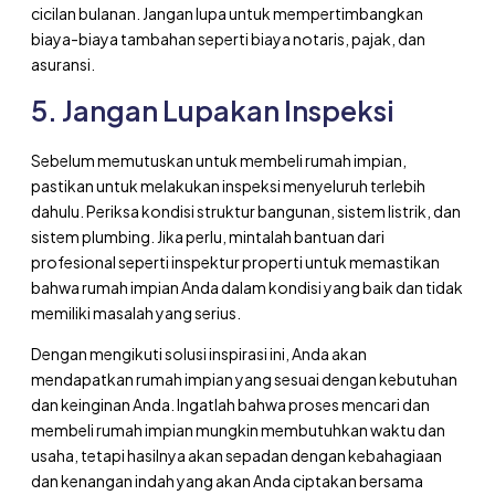
cicilan bulanan. Jangan lupa untuk mempertimbangkan
biaya-biaya tambahan seperti biaya notaris, pajak, dan
asuransi.
5. Jangan Lupakan Inspeksi
Sebelum memutuskan untuk membeli rumah impian,
pastikan untuk melakukan inspeksi menyeluruh terlebih
dahulu. Periksa kondisi struktur bangunan, sistem listrik, dan
sistem plumbing. Jika perlu, mintalah bantuan dari
profesional seperti inspektur properti untuk memastikan
bahwa rumah impian Anda dalam kondisi yang baik dan tidak
memiliki masalah yang serius.
Dengan mengikuti solusi inspirasi ini, Anda akan
mendapatkan rumah impian yang sesuai dengan kebutuhan
dan keinginan Anda. Ingatlah bahwa proses mencari dan
membeli rumah impian mungkin membutuhkan waktu dan
usaha, tetapi hasilnya akan sepadan dengan kebahagiaan
dan kenangan indah yang akan Anda ciptakan bersama