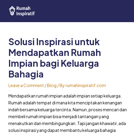
Skip
Post
to
navigation
content
Solusi Inspirasi untuk
Mendapatkan Rumah
Impian bagi Keluarga
Bahagia
Leave a Comment
/
Blog
/ By
rumahinspiratif.com
Mendapatkan rumah impian adalah impian setiap keluarga.
Rumah adalah tempat di mana kita menciptakan kenangan
indah bersama keluarga tercinta. Namun, proses mencari dan
membeli rumah impian bisa menjadi tantangan yang
menakutkan dan membingungkan. Tapi jangan khawatir, ada
solusi inspirasi yang dapat membantu keluarga bahagia