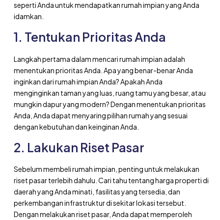
seperti Anda untuk mendapatkan rumah impian yang Anda
idamkan.
1. Tentukan Prioritas Anda
Langkah pertama dalam mencari rumah impian adalah
menentukan prioritas Anda. Apa yang benar-benar Anda
inginkan dari rumah impian Anda? Apakah Anda
menginginkan taman yang luas, ruang tamu yang besar, atau
mungkin dapur yang modern? Dengan menentukan prioritas
Anda, Anda dapat menyaring pilihan rumah yang sesuai
dengan kebutuhan dan keinginan Anda.
2. Lakukan Riset Pasar
Sebelum membeli rumah impian, penting untuk melakukan
riset pasar terlebih dahulu. Cari tahu tentang harga properti di
daerah yang Anda minati, fasilitas yang tersedia, dan
perkembangan infrastruktur di sekitar lokasi tersebut.
Dengan melakukan riset pasar, Anda dapat memperoleh