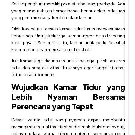
e
Setiap penghuni memiliki pola istirahat yang berbeda. Ada
n
yang membutuhkan kamar benar-benar gelap, ada juga
yang perlu area kerja kecil di dalam kamar.
g
a
Oleh karena itu,
desain kamar tidu
r harus menyesuaikan
n
kebutuhan. Untuk keluarga, kamar utama bisa dirancang
I
lebih privat. Sementara itu, kamar anak perlu fleksibel
karena kebutuhan mereka terus berubah.
n
n
Jika kamar juga digunakan untuk bekerja, pisahkan area
e
tidur dan area aktivitas. Tujuannya agar fungsi istirahat
r
tetap terasa dominan.
C
Wujudkan
Kamar Tidur
yang
o
Lebih Nyaman Bersama
u
Perencana yang Tepat
r
t
Desain kamar tidur
yang nyaman dapat membantu
y
meningkatkan kualitas istirahat di
rumah
. Mulai dari layout,
a
cahaya, udara, warna, hingga material, semuanya perlu