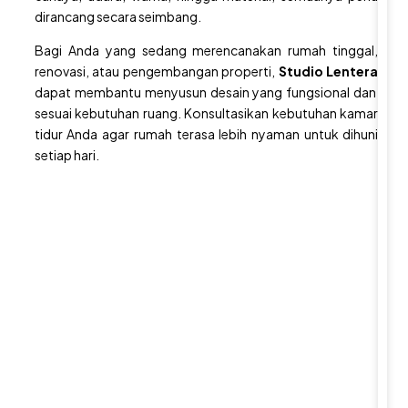
r
dirancang secara seimbang.
d
y
Bagi Anda yang sedang merencanakan
rumah tinggal
,
renovasi
, atau pengembangan properti,
Studio Lentera
a
dapat membantu menyusun desain yang fungsional dan
n
sesuai kebutuhan ruang. Konsultasikan kebutuhan kamar
g
tidur Anda agar rumah terasa lebih nyaman untuk dihuni
S
setiap hari.
e
j
u
k
d
a
n
P
r
i