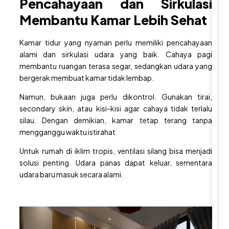
Pencahayaan dan Sirkulasi
h
Membantu Kamar Lebih Sehat
a
n
Kamar tidur yang nyaman perlu memiliki pencahayaan
a
alami dan sirkulasi udara yang baik. Cahaya pagi
y
membantu ruangan terasa segar, sedangkan udara yang
a
bergerak membuat kamar tidak lembap.
n
Namun, bukaan juga perlu dikontrol. Gunakan tirai,
g
secondary skin, atau kisi-kisi agar cahaya tidak terlalu
T
silau. Dengan demikian, kamar tetap terang tanpa
e
mengganggu waktu istirahat.
t
Untuk
rumah
di iklim tropis, ventilasi silang bisa menjadi
a
solusi penting. Udara panas dapat keluar, sementara
p
udara baru masuk secara alami.
M
e
n
a