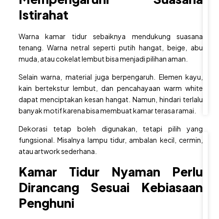
c
o
Istirahat
m
6
Warna kamar tidur sebaiknya mendukung suasana
A
tenang. Warna netral seperti putih hangat, beige, abu
u
g
muda, atau cokelat lembut bisa menjadi pilihan aman.
u
s
Selain warna, material juga berpengaruh. Elemen kayu,
t
2
kain bertekstur lembut, dan pencahayaan warm white
0
2
dapat menciptakan kesan hangat. Namun, hindari terlalu
6
banyak motif karena bisa membuat kamar terasa ramai.
Dekorasi tetap boleh digunakan, tetapi pilih yang
fungsional. Misalnya lampu tidur, ambalan kecil, cermin,
R
atau artwork sederhana.
u
Kamar Tidur
Nyaman Perlu
m
Dirancang Sesuai Kebiasaan
a
h
Penghuni
d