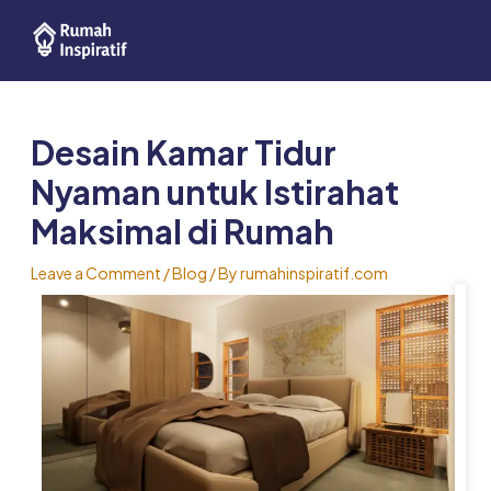
Skip
Post
to
navigation
content
Desain Kamar Tidur
Nyaman untuk Istirahat
Maksimal di Rumah
Leave a Comment
/
Blog
/ By
rumahinspiratif.com
I
n
s
p
i
r