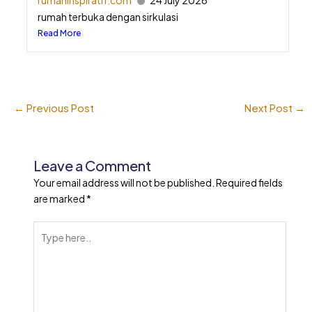
rumahinspiratif.com
24 July 2026
rumah terbuka dengan sirkulasi
Read More
←
Previous Post
Next Post
→
Leave a Comment
Your email address will not be published.
Required fields
are marked
*
Type
here..